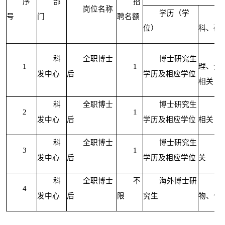
序
部
招
岗位名称
学历（学
专
号
门
聘名额
位）
科、研
中
科
全职博士
博士研究生
1
1
理、分
发中心
后
学历及相应学位
相关
科
全职博士
博士研究生
药
2
1
发中心
后
学历及相应学位
相关
科
全职博士
博士研究生
食
3
1
发中心
后
学历及相应学位
关
科
全职博士
不
海外博士研
医
4
发中心
后
限
究生
物、化