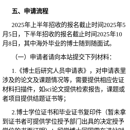
五、申请流程
2025年
上半年
招收
的报名
截止时间
2025年5
月
5
日，
下半年
招收
的报名
截止时间
2025年
10
月
8
日
，
其中海外毕业的博士随到随面试。
（一）
申请者请向本站提交下列材料
：
1.
《博士后研究人员申请表》
，对申请表里
涉及的论文及课题情况等，需要提供相应佐证
材料扫描件，如
sci论文提供检索报告，课题或
者项目提供结题证书等；
2.博士学位证书和毕业证书复印件（暂未拿
到证书者可提供学位授予部门出具的决定授予