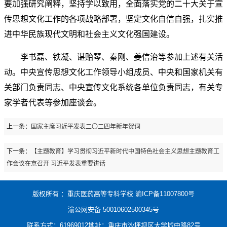
要加强研究阐释，坚持学以致用，全面落实党的二十大关于宣
传思想文化工作的各项战略部署，坚定文化自信自强，扎实推
进中华民族现代文明和社会主义文化强国建设。
李书磊、铁凝、谌贻琴、秦刚、姜信治等参加上述有关活
动。中央宣传思想文化工作领导小组成员、中央和国家机关有
关部门负责同志、中央宣传文化系统各单位负责同志，有关专
家学者代表等参加座谈会。
上一条：
国家主席习近平发表二〇二四年新年贺词
下一条：
【主题教育】学习贯彻习近平新时代中国特色社会主义思想主题教育工
作会议在京召开 习近平发表重要讲话
版权所有 ：重庆医药高等专科学校 渝ICP备11007800号
渝公网安备 50010602500345号
联系方式：61969012地址：重庆市沙坪坝区大学城中路82号