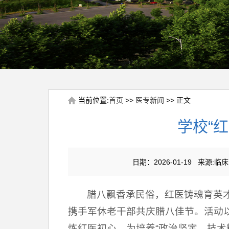
当前位置:
首页
>>
医专新闻
>> 正文
学校“
日期：2026-01-19 来
腊八飘香承民俗，红医铸魂育英才
携手军休老干部共庆腊八佳节。活动
炼红医初心，为培养“政治坚定、技术