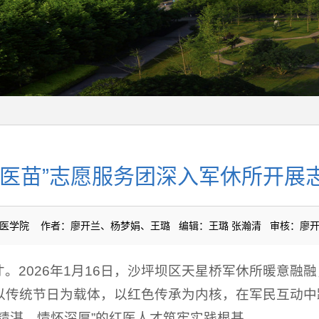
红医苗”志愿服务团深入军休所开展
源:临床医学院 作者：廖开兰、杨梦娟、王璐 编辑：王璐 张瀚清 审核：
。2026年1月16日，沙坪坝区天星桥军休所暖意融融
以传统节日为载体，以红色传承为内核，在军民互动中
精湛、情怀深厚”的红医人才筑牢实践根基。