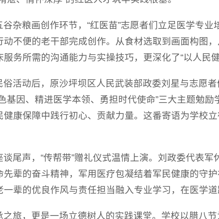
谷杂粮画创作环节，“红医苗”志愿者们立足医学专业培
行动不便的老干部完成创作。从食材选取到画面构图，
服务所需的沟通能力与实操技巧，更深化了“以人民健
民俗活动后，原沙坪坝区人民武装部政委刘星与志愿者
红色基因、精进医学本领、勇担时代使命”三大主题勉励
民健康保障中践行初心、贡献力量。这番寄语为学校立
座谈尾声，“传帮带”赠礼仪式温情上演。刘政委代表军
命先辈的奋斗精神，军用医疗包凝结着军民健康的守护初
老一辈的优良作风与责任担当融入专业学习，在医学道
承之旅，更是一场立德树人的实践课堂。学校以腊八节为