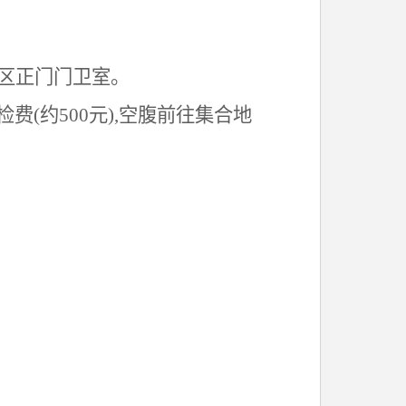
区
正门门卫室。
检费
(约500元)
,
空腹前往集合地