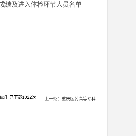
试成绩及进入体检环节人员名单
sx
】已下载
1022
次
上一条：
重庆医药高等专科