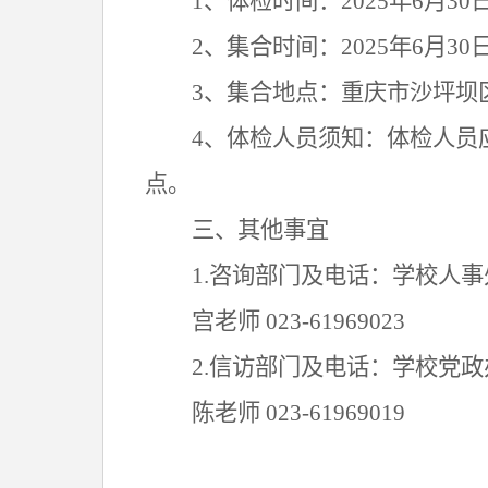
1、体检时间：20
25
年
6
月
30
2、集合时间：20
25
年
6
月
30
3、集合地点：重庆市沙坪坝
4、体检人员须知：体检人员
点。
三
、
其他事宜
1.咨询部门及电话：学校人事
宫老师
023-619690
23
2.信访部门及电话：学校
党政
陈
老师
023-619690
19