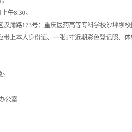
日。
日上午
8:3
0。
区
汉渝路
173号：重庆医药高等专科学校沙坪坝校
应带上本人身份证、一张1寸
近期
彩色登记照、体
处
办公室