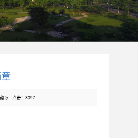
简章
胡蕴冰 点击：
3097